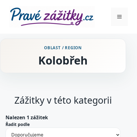
Přeskočit
na
Menu
obsah
OBLAST / REGION
Kolobřeh
Zážitky v této kategorii
Nalezen 1 zážitek
Řadit podle