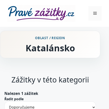
Přeskočit
na
Menu
obsah
OBLAST / REGION
Katalánsko
Zážitky v této kategorii
Nalezen 1 zážitek
Řadit podle