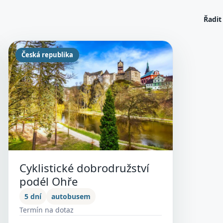
Řadit
Česká republika
Cyklistické dobrodružství
podél Ohře
5 dní
autobusem
Termín na dotaz