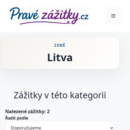
Přeskočit
na
Menu
obsah
ZEMĚ
Litva
Zážitky v této kategorii
Nalezené zážitky: 2
Řadit podle