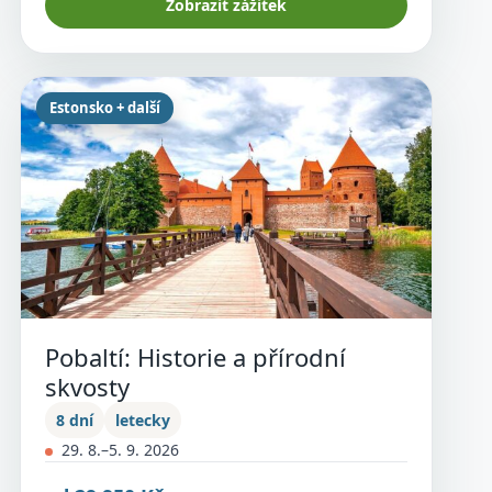
Zobrazit zážitek
Estonsko + další
Pobaltí: Historie a přírodní
skvosty
8 dní
letecky
29. 8.–5. 9. 2026